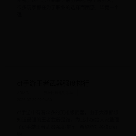
巫祝，这些职业到底谁最厉害呢?哪个最强大，
很多玩家都在为了职业的选择而困惑，毕竟一个
强
READ MORE
cf手游王者武器强度排行
ADMIN
世界杯阿根廷对冰岛
2026-07-29 09:04:30
cf手游中有着众多的英雄级武器，由于大家都想
知道最强的王者武器是谁，为此小编给大家整理
了cf手游王者武器强度排行，希望能对各位cfer
购