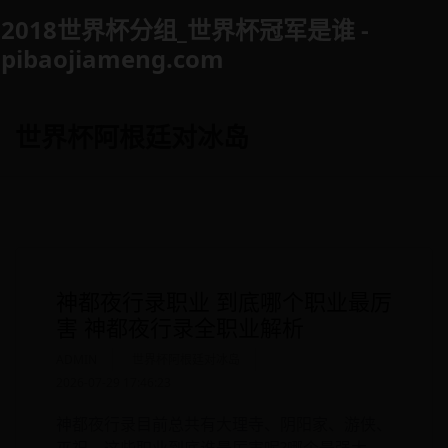
Skip
2018世界杯分组_世界杯冠军是谁 -
to
pibaojiameng.com
content
世界杯阿根廷对冰岛
神都夜行录职业 到底哪个职业最厉
害 神都夜行录全职业解析
ADMIN
世界杯阿根廷对冰岛
2026-07-29 17:46:23
神都夜行录目前总共有大理寺、阴阳家、游侠、