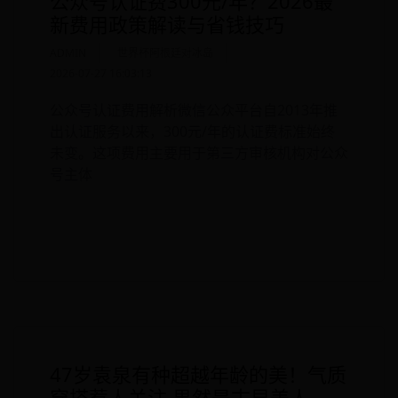
公众号认证费300元/年？2026最
新费用政策解读与省钱技巧
ADMIN
世界杯阿根廷对冰岛
2026-07-27 16:03:13
公众号认证费用解析微信公众平台自2013年推
出认证服务以来，300元/年的认证费标准始终
未变。这项费用主要用于第三方审核机构对公众
号主体
READ MORE
47岁袁泉有种超越年龄的美！气质
穿搭惹人关注 果然是古早美人