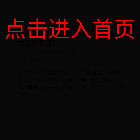
点击进入首页
英雄联盟加速器哪款好？这篇超全
优化指南告诉你
ADMIN
世界杯阿根廷对冰岛
2026-07-28 10:18:36
在瞬息万变的召唤师峡谷中，胜负往往只在毫秒
之间。当你正准备闪现接R开启一波完美团战
时，屏幕突然一卡，英雄不受控制地滑步走入敌
方塔
READ MORE