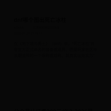
dnf哪个图出死亡冰柱
ADMIN
世界杯阿根廷对冰岛
2026-07-27 21:19:11
在《地下城与勇士》（dnf）中，“死亡冰柱”并
非官方正式命名的装备或道具，而是玩家社区中
长期流传的一个误称或戏称，其真实出处实为“
READ MORE