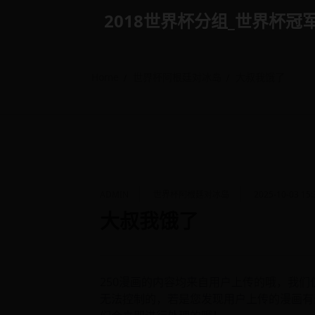
Skip
2018世界杯分组_世界杯冠军是谁 
to
content
Home
世界杯阿根廷对冰岛
大叔我饿了
ADMIN
世界杯阿根廷对冰岛
2025-10-03 15:
大叔我饿了
250漫画的内容均来自用户上传的哦，我
无法控制的，若是您发现用户上传的漫画有