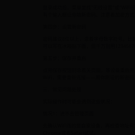
登录成功后，菜单里找"无线设置"或"WiFi
有个输入框让你填新密码。注意看加密方式，选
第四步：设置新密码
密码建议8位以上，混着字母数字符号。比如"奶
可以写在冰箱贴下面，但千万别用123456
第五步：保存并重启
点完保存按钮别急着关页面，等设备重启完
WiFi，需要重新连接——用你刚设的新密码
三、常见问题处理
实际操作时可能会遇到这些状况：
情况1：进不去管理页面
先确认WiFi连的是自家设备，再检查地址
Chrome或者Safari试试。