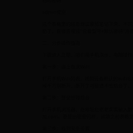
初始密码
admin或空
这个表格里的信息建议拿纸笔记下来，不同
扔了，直接百度搜"设备型号+默认密码"准
二、分步操作指南
下面进入正题，咱们用手机演示，电脑操作
第一步：连上自家WiFi
打开手机WiFi列表，找到设备默认的Wi
候千万别断开，断开了可就进不去后台了。
第二步：登录管理后台
打开手机浏览器，在地址栏老老实实输入数字，
加.com。要是出现密码框，就填之前表格
第三步：找到安全设置