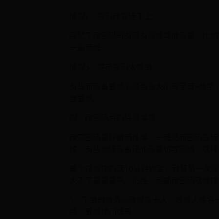
情况2：密码改完连不上
回忆下改密码时有没有误触其他设置，比如把
一遍流程。
情况3：提示密码太简单
有些新设备要求必须包含大小写字母+数字，这
合要求。
四、改密码后的注意事项
改完密码最好做两件事：一是把新密码告诉
掉。有些高级设备还能设置访客网络，这样
整个过程快的话10分钟搞定，就算第一次
大不了重置重来。记住，定期改密码就像换
1、下单时请务必确保办卡人、收件人姓名
围，要具体门牌号，