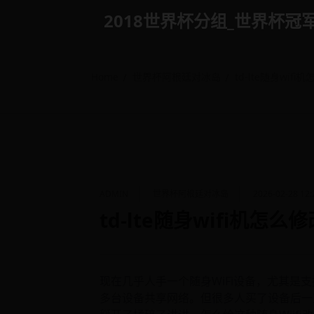
Skip
2018世界杯分组_世界杯冠军是谁 
to
content
Home
世界杯阿根廷对冰岛
td-lte随身wi
ADMIN
世界杯阿根廷对冰岛
2026-02-28 12:
td-lte随身wifi机
现在几乎人手一个随身WiFi设备，尤其是支
多台设备共享网络。但很多人买了设备后一