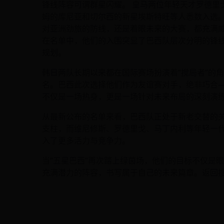
锋线阵容可谓群星闪耀。 皇马两位年轻天才罗德里
姆的库尼亚和切尔西的新星埃斯特旺等人悉数入选
对亚洲劲旅的防线，还是着眼未来的大赛，都充满威
在名单中，他们的入围突显了巴西队层次分明的锋线
规划。
韩日两队长期以来都在国际赛场扮演着“搅局者”的
名。巴西此次选择他们作为友谊赛对手，绝非巧合
不仅是一场热身，更是一场针对未来布局的深刻演
从最新公布的名单来看，巴西队正处于新老交替的
支柱，而维尼修斯、罗德里戈、马丁内利等年轻一
入了更多活力与竞争力。
当“五星巴西”再次踏上绿茵场，他们的目标不仅是
充满潜力的阵容，书写属于自己的未来篇章。返回