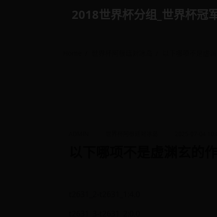
Skip
2018世界杯分组_世界杯冠军是谁 
to
content
Home
世界杯阿根廷对冰岛
以下哪项不是虚渊
ADMIN
世界杯阿根廷对冰岛
2025-07-04 10:
以下哪项不是虚渊玄的作
t2631_2-t2631_1:4.0
t2631_3-t2631_2:0.0