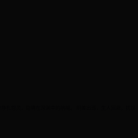
挣扎怨灵，隐瞒在深渊中的呐喊。 阴差出巡，生人回避，扰误