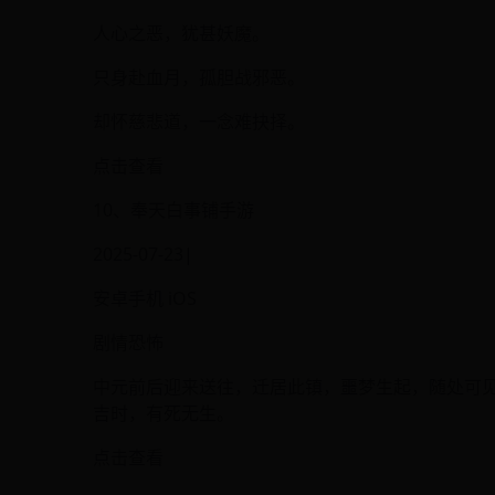
人心之恶，犹甚妖魔。
只身赴血月，孤胆战邪恶。
却怀慈悲道，一念难抉择。
点击查看
10、奉天白事铺手游
2025-07-23|
安卓手机 iOS
剧情恐怖
中元前后迎来送往，迁居此镇，噩梦生起，随处可见
吉时，有死无生。
点击查看