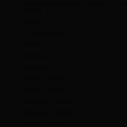
新作将以新版本的形式更新在《无间梦境》中，也
再添黄粱一梦！
点击查看
9、无尽噩梦5怨灵咒
2024-08-31|
安卓手机 iOS
恐怖吓人灵异
十里荒村，乱冢孤坟。
怨灵咒生，凄雾愁云。
道门金丹客，仗剑问鬼神。
青锋斩魍魉，符箓灭邪根！
前尘旧事，悲戚苦多。