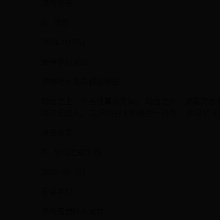
点击查看
6、戏怨
2024-10-25|
安卓手机 iOS
恐怖吓人灵异解谜解密
戏台之上，千古往事谈笑间。 戏台之外，聚散离合
乌江无故人。 三尺戏台上的最后一出戏， 终是情深
点击查看
7、恐怖之眼手游
2025-06-13|
安卓手机
恐怖鬼屋吓人灵异