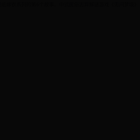
是纸嫁衣系列的第6个故事。中式民俗志异解谜游戏《无间梦境》