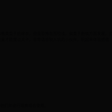
风格类型于纸嫁衣，但是恐怖氛围较浅，偏重于剧情方面发展，
推量才能度过关卡，非常适合刚入坑的小伙伴，玩起来体验感很
取他们并进行观察组合使用。