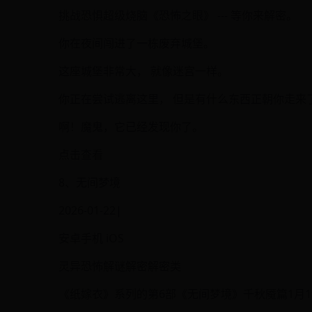
挑战恐惧超级烧脑《恐怖之眼》 --- 等你来解密。
你在夜间闯进了一栋废弃城堡。
这座城堡非常大， 就像迷宫一样。
你正在尝试逃离这里， 但是有什么东西正朝你走来
啊！魔鬼，它已经发现你了。
点击查看
8、无间梦境
2026-01-22|
安卓手机 iOS
灵异恐怖解谜解密解密类
《纸嫁衣》系列的第6部《无间梦境》千秋魇篇1月1