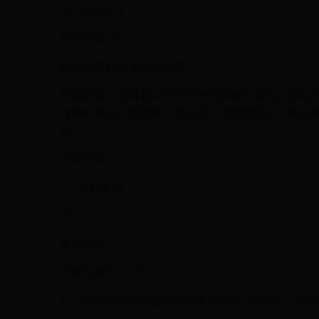
2025-09-04|
安卓手机 iOS
解谜解密解密类灵异恐怖
阿姐鼓是一款有着中国式恐怖的解谜类游戏，游戏
戏中的解谜方面难度不是很高，但也要玩家仔细去
好。
点击查看
2、山村老屋
2023-02-01|
安卓手机
恐怖鬼屋吓人灵异
1.一些不起眼的物品却可能是关键的一把钥匙，拾