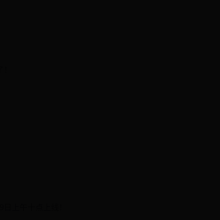
了！
9日上午十点上线！