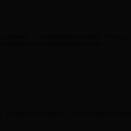
诡异的精神病院，你要从医院的病房开始游戏旅程，保证自己存
新汉化版游戏会为你带来极度惊悚的精神冒险体验！
戏，在这款游戏中玩家们将作为一个失去了妻儿的鳏夫，在调差