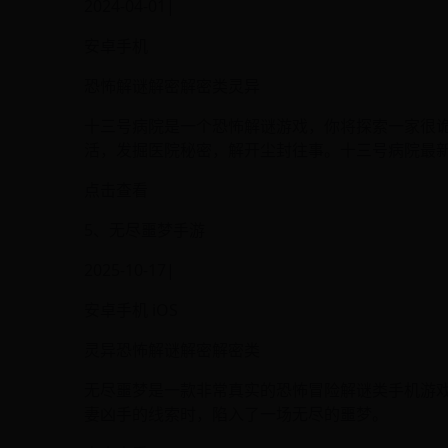
2024-04-01|
安卓手机
恐怖解谜解密解密类灵异
十三号病院是一个恐怖解谜游戏，你将探索一家很
活，发掘医院秘密，解开尘封往事。十三号病院最
点击查看
5、无尽噩梦手游
2025-10-17|
安卓手机 iOS
灵异恐怖解谜解密解密类
无尽噩梦是一款非常真实的恐怖冒险解谜类手机游
妻凶手的线索时，陷入了一场无尽的噩梦。