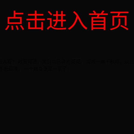
点击进入首页
谁人看？ 戏服残破，宝剑也已锈迹斑斑。 虞姬一曲千秋唱，从此
不抵缘浅， 一个转身便是一辈子！