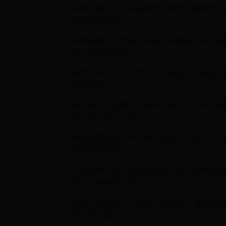
清明扫墓什么时间最适宜,清明节扫墓用什
间禁忌源远流 ...
清明扫墓可以提前几天去,清明提前15天扫
吧。我国是有五十 ...
新坟三年内怎么上坟,新坟一般多久开始发
来华易网 ...
新坟第一年清明上坟有什么讲究,2024年
明上坟注意什么呢 ...
新坟扫墓时间有什么讲究,新坟上长树三年
忌多属封建迷 ...
今年清明不宜上坟是真的吗,清明节女婿能去
往下去看看吧。世 ...
新坟不过社是什么意思,无春年能不能祭祀
是比较注重 ...