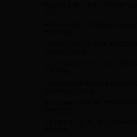
新坟扫墓时间有什么讲究,上坟不带哪三物
统文化 ...
新坟为什么要提前上坟,新坟是不是要惊蛰
分析跟随小编 ...
今年清明节能不能给坟墓添土,2024年属龙
看究竟吧。因为不同 ...
上坟日与属相相冲好不好,下葬日子与属相
看吧。在我 ...
2024年清明上坟祭祖最佳时间,2024清
2024年清明上坟祭祖最 ...
新坟前三年有什么讲究,新坟三年内添土对
间禁忌源远流 ...
新坟下雨出贵人是几辈,下多大的雨才叫雨
传统文化中， ...