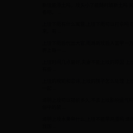
新坟能添土吗，坟头小了能随时填新土吗 
看吧。 ...
上坟下雨有什么寓意,上坟下雨可以打伞吗
来。有 ...
上坟下雨后代出大官,雨淋新坟后人富甲一
界上每一 ...
上坟时间几点最好,夫妻不能上坟的原因 
有些 ...
上坟的规矩和忌讳,上坟的筷子怎么处理 
一起 ...
清明上坟可以提前多久,不去上坟影响运气
俗中的禁 ...
清明上坟水果带什么,上坟不能带鸡蛋吗 
我国 ...