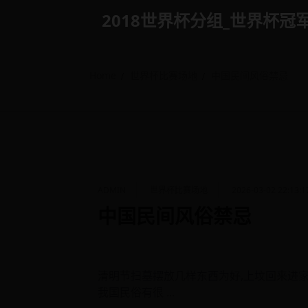
Skip
2018世界杯分组_世界杯冠军是谁 
to
content
Home
世界杯比赛场地
中国民间风俗禁忌
ADMIN
世界杯比赛场地
2026-03-02 22:13:1
中国民间风俗禁忌
清明节扫墓摆放几样东西为好,上坟回来进
我国民俗有很 ...