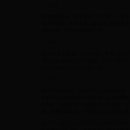
4、肉狗
狗肉味道香美，肉质细腻，为高蛋白、低脂
的饲料成本、生长速度以及市场上的价格决
求非常大，而且价格持续上涨。
5、肉驴
俗话说“天上龙肉，地上驴肉”，驴肉，它
麻酸的含量都远远高于猪肉、牛肉。目前市
因此养殖肉驴的前景比较广阔。
6、养马
马价现在比较低，肉质比不上牛肉和驴肉，
育肥马生长周期非常快见效快，并且如果和
比较好，青贮即可，吃的比牛少比驴多，适
强，关键是渠道好，一般过秤很多屠宰场都
当然了，除了以上介绍的这几个养殖项目外