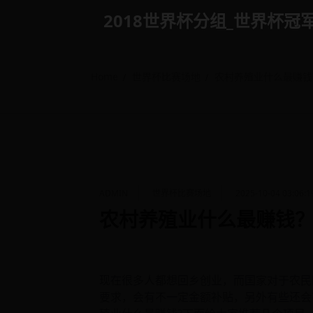
Skip
2018世界杯分组_世界杯冠军是谁 
to
content
Home
世界杯比赛场地
农村养殖业什么最赚钱
ADMIN
世界杯比赛场地
2025-10-04 03:06:1
农村养殖业什么最赚钱？
现在很多人都想回乡创业，而国家对于农民
要求，会有不一定金额补贴，另外有些还会