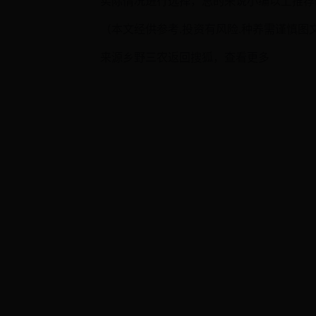
实际情况进行选择，总的来说小编以上推荐
（本文经供参考.投资有风险.种养需谨慎
来源乡野三农返回搜狐，查看更多